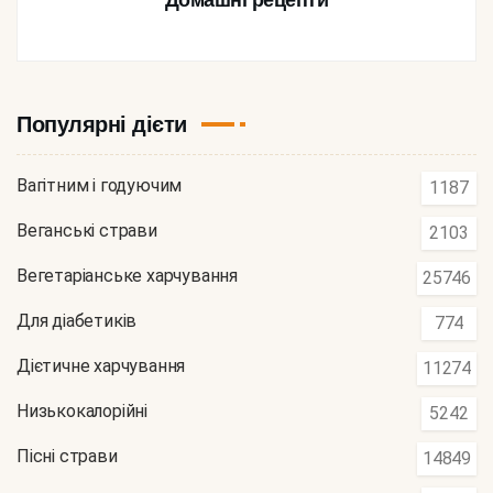
Популярні дієти
Вагітним і годуючим
1187
Веганські страви
2103
Вегетаріанське харчування
25746
Для діабетиків
774
Дієтичне харчування
11274
Низькокалорійні
5242
Пісні страви
14849