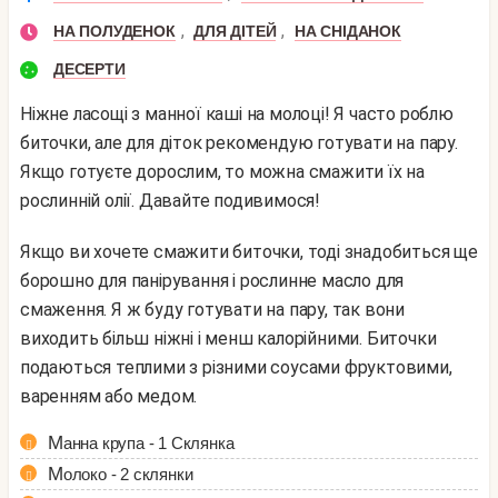
,
,
НА ПОЛУДЕНОК
ДЛЯ ДІТЕЙ
НА СНІДАНОК
ДЕСЕРТИ
Ніжне ласощі з манної каші на молоці! Я часто роблю
биточки, але для діток рекомендую готувати на пару.
Якщо готуєте дорослим, то можна смажити їх на
рослинній олії. Давайте подивимося!
Якщо ви хочете смажити биточки, тоді знадобиться ще
борошно для панірування і рослинне масло для
смаження. Я ж буду готувати на пару, так вони
виходить більш ніжні і менш калорійними. Биточки
подаються теплими з різними соусами фруктовими,
варенням або медом.
Манна крупа - 1 Склянка
Молоко - 2 склянки