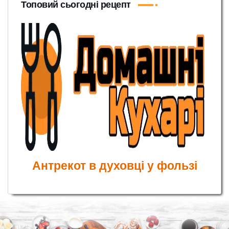
Топовий сьогодні рецепт
Антрекот в духовці у фользі