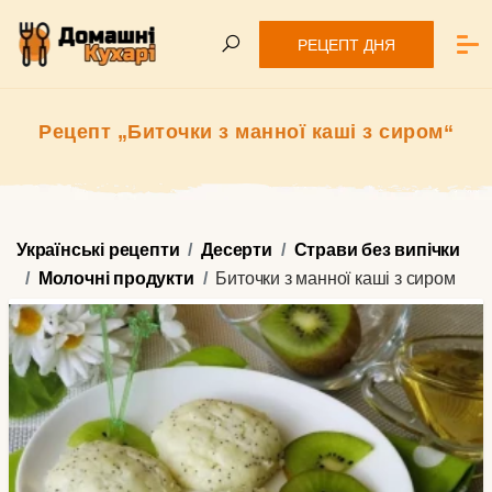
РЕЦЕПТ ДНЯ
Рецепт „Биточки з манної каші з сиром“
Українські рецепти
Десерти
Страви без випічки
Молочні продукти
Биточки з манної каші з сиром