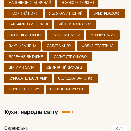
НАПОЛЕОН КЛАСИЧНИЙ
НІЖНІСТЬ КУРКОЮ
ПІСОЧНИЙ ПИРІГ
ЯБЛУКАМИ ПІСНИЙ
ЗИМУ КВАСОЛЯ
ГРИБАМИ КАРТОПЛЯНІ
ЯЙЦЕМ КОВБАСОЮ
БІЛОЮ КВАСОЛЕЮ
КАПУСТА БАНКУ
МИШКА САЛАТ
ЗИМУ КВАШЕНА
САЛАТ МАНГО
ФОЛЬЗІ ТЕЛЯТИНА
ВАРЕННЯ ЯНТАРНЕ
САЛАТ СТРУЧКОВОЇ
ШАРАМИ САЛАТ
СВИНЯЧИЙ ДУХОВЦІ
КУРКА АПЕЛЬСИНАМИ
СОЛОДКА КАРТОПЛЯ
СОУСІ ГОСТРОМУ
СКОВОРОДІ КУРЯЧЕ
Кухні народів світу
Єврейська
371