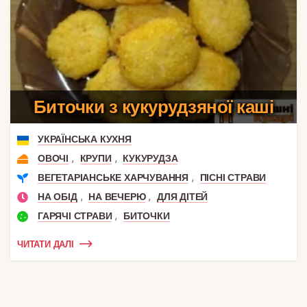
Биточки з кукурудзяної каші
УКРАЇНСЬКА КУХНЯ
,
,
ОВОЧІ
КРУПИ
КУКУРУДЗА
,
ВЕГЕТАРІАНСЬКЕ ХАРЧУВАННЯ
ПІСНІ СТРАВИ
,
,
НА ОБІД
НА ВЕЧЕРЮ
ДЛЯ ДІТЕЙ
,
ГАРЯЧІ СТРАВИ
БИТОЧКИ
ЧИТАТИ ДАЛІ