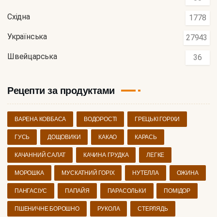
Східна
1778
Українська
27943
Швейцарська
36
Рецепти за продуктами
ВАРЕНА КОВБАСА
ВОДОРОСТІ
ГРЕЦЬКІ ГОРІХИ
ГУСЬ
ДОЩОВИКИ
КАКАО
КАРАСЬ
КАЧАННИЙ САЛАТ
КАЧИНА ГРУДКА
ЛЕГКЕ
МОРОШКА
МУСКАТНИЙ ГОРІХ
НУТЕЛЛА
ОЖИНА
ПАНГАСІУС
ПАПАЙЯ
ПАРАСОЛЬКИ
ПОМІДОР
ПШЕНИЧНЕ БОРОШНО
РУКОЛА
СТЕРЛЯДЬ