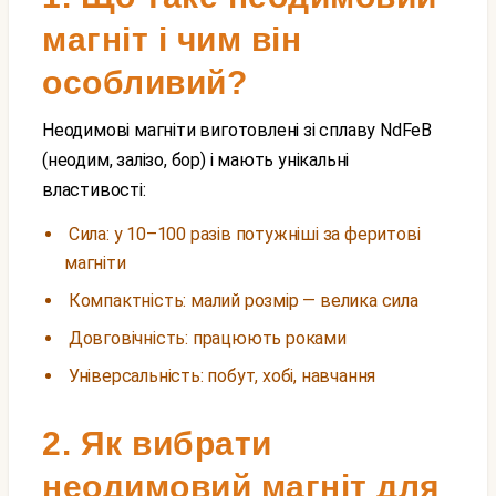
магніт і чим він
особливий?
Неодимові магніти виготовлені зі сплаву NdFeB
(неодим, залізо, бор) і мають унікальні
властивості:
Сила: у 10–100 разів потужніші за феритові
магніти
Компактність: малий розмір — велика сила
Довговічність: працюють роками
Універсальність: побут, хобі, навчання
2. Як вибрати
неодимовий магніт для