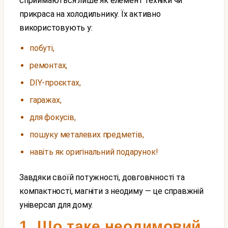
сприймаються лише як елемент техніки чи
прикраса на холодильнику. Їх активно
використовують у:
побуті,
ремонтах,
DIY-проєктах,
гаражах,
для фокусів,
пошуку металевих предметів,
навіть як оригінальний подарунок!
Завдяки своїй потужності, довговічності та
компактності, магніти з неодиму — це справжній
універсал для дому.
1. Що таке неодимовий