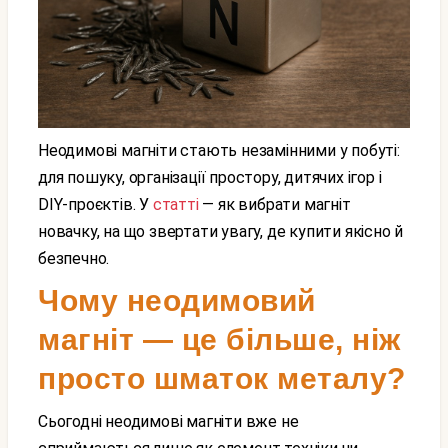
Неодимові магніти стають незамінними у побуті:
для пошуку, організації простору, дитячих ігор і
DIY-проєктів. У
статті
— як вибрати магніт
новачку, на що звертати увагу, де купити якісно й
безпечно.
Чому неодимовий
магніт — це більше, ніж
просто шматок металу?
Сьогодні неодимові магніти вже не