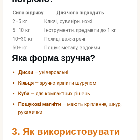
Сила відриву
Для чого підходить
2–5 кг
Ключі, сувеніри, ножі
5–10 кг
Інструменти, предмети до 1 кг
10–30 кг
Полиці, важкі речі
50+ кг
Пошук металу, водойми
Яка форма зручна?
Диски
— універсальні
Кільця
— зручно кріпити шурупом
Куби
— для компактних рішень
Пошукові магніти
— мають кріплення, шнур,
рукавички
3. Як використовувати