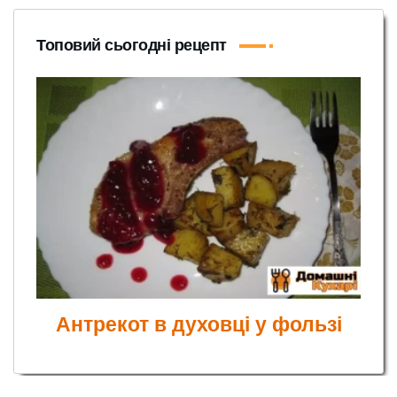
Топовий сьогодні рецепт
Антрекот в духовці у фользі