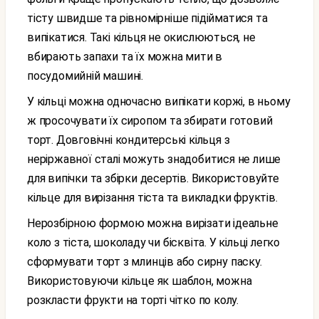
тісту швидше та рівномірніше підійматися та
випікатися. Такі кільця не окислюються, не
вбирають запахи та їх можна мити в
посудомийній машині.
У кільці можна одночасно випікати коржі, в ньому
ж просочувати їх сиропом та збирати готовий
торт. Довговічні кондитерські кільця з
неріржавної сталі можуть знадобитися не лише
для випічки та збірки десертів. Використовуйте
кільце для вирізання тіста та викладки фруктів.
Нерозбірною формою можна вирізати ідеальне
коло з тіста, шоколаду чи бісквіта. У кільці легко
сформувати торт з млинців або сирну паску.
Використовуючи кільце як шаблон, можна
розкласти фрукти на торті чітко по колу.