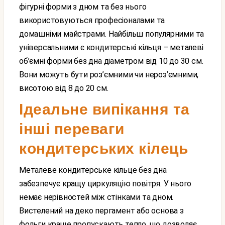
фігурні форми з дном та без нього
використовуються професіоналами та
домашніми майстрами. Найбільш популярними та
універсальними є кондитерські кільця – металеві
об’ємні форми без дна діаметром від 10 до 30 см.
Вони можуть бути роз’ємними чи нероз’ємними,
висотою від 8 до 20 см.
Ідеальне випікання та
інші переваги
кондитерських кілець
Металеве кондитерське кільце без дна
забезпечує кращу циркуляцію повітря. У нього
немає нерівностей між стінками та дном.
Вистелений на деко пергамент або основа з
фольги краще пропускають тепло, що дозволяє