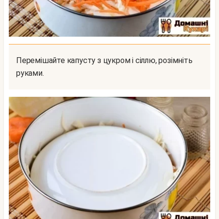
Перемішайте капусту з цукром і сіллю, розімніть
руками.