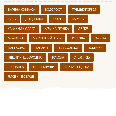
ВАРЕНА КОВБАСА
ВОДОРОСТІ
ГРЕЦЬКІ ГОРІХИ
ГУСЬ
ДОЩОВИКИ
КАКАО
КАРАСЬ
КАЧАННИЙ САЛАТ
КАЧИНА ГРУДКА
ЛЕГКЕ
МОРОШКА
МУСКАТНИЙ ГОРІХ
НУТЕЛЛА
ОЖИНА
ПАНГАСІУС
ПАПАЙЯ
ПАРАСОЛЬКИ
ПОМІДОР
ПШЕНИЧНЕ БОРОШНО
РУКОЛА
СТЕРЛЯДЬ
ТРЕПАНГА
ФІЛЕ ІНДИЧКИ
ЧЕРНАЯ РЕДЬКА
ЯЛОВИЧЕ СЕРЦЕ