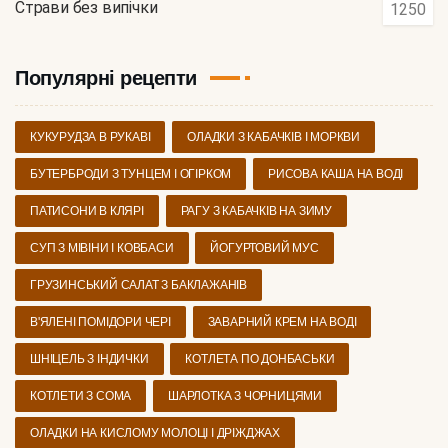
Страви без випічки
1250
Популярні рецепти
КУКУРУДЗА В РУКАВІ
ОЛАДКИ З КАБАЧКІВ І МОРКВИ
БУТЕРБРОДИ З ТУНЦЕМ І ОГІРКОМ
РИСОВА КАША НА ВОДІ
ПАТИСОНИ В КЛЯРІ
РАГУ З КАБАЧКІВ НА ЗИМУ
СУП З МІВІНИ І КОВБАСИ
ЙОГУРТОВИЙ МУС
ГРУЗИНСЬКИЙ САЛАТ З БАКЛАЖАНІВ
В'ЯЛЕНІ ПОМІДОРИ ЧЕРІ
ЗАВАРНИЙ КРЕМ НА ВОДІ
ШНІЦЕЛЬ З ІНДИЧКИ
КОТЛЕТА ПО ДОНБАСЬКИ
КОТЛЕТИ З СОМА
ШАРЛОТКА З ЧОРНИЦЯМИ
ОЛАДКИ НА КИСЛОМУ МОЛОЦІ І ДРІЖДЖАХ