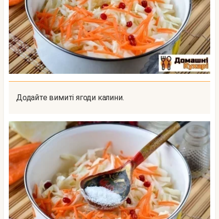
Додайте вимиті ягоди калини.