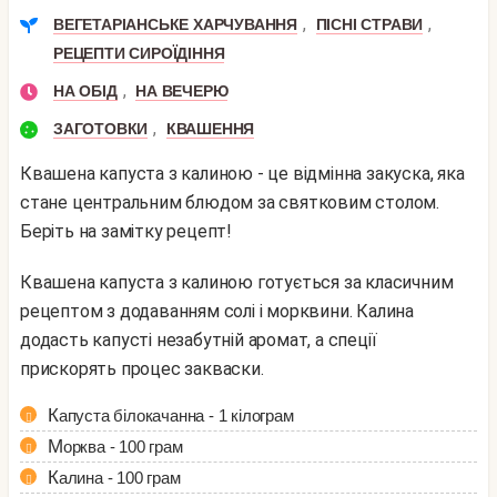
,
,
ВЕГЕТАРІАНСЬКЕ ХАРЧУВАННЯ
ПІСНІ СТРАВИ
РЕЦЕПТИ СИРОЇДІННЯ
,
НА ОБІД
НА ВЕЧЕРЮ
,
ЗАГОТОВКИ
КВАШЕННЯ
Квашена капуста з калиною - це відмінна закуска, яка
стане центральним блюдом за святковим столом.
Беріть на замітку рецепт!
Квашена капуста з калиною готується за класичним
рецептом з додаванням солі і морквини. Калина
додасть капусті незабутній аромат, а спеції
прискорять процес закваски.
Капуста білокачанна - 1 кілограм
Морква - 100 грам
Калина - 100 грам