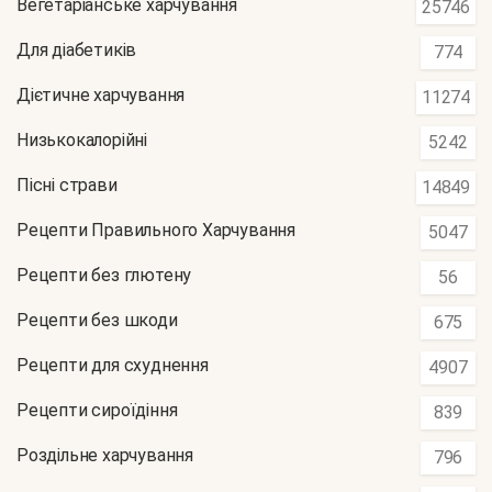
Вегетаріанське харчування
25746
Для діабетиків
774
Дієтичне харчування
11274
Низькокалорійні
5242
Пісні страви
14849
Рецепти Правильного Харчування
5047
Рецепти без глютену
56
Рецепти без шкоди
675
Рецепти для схуднення
4907
Рецепти сироїдіння
839
Роздільне харчування
796