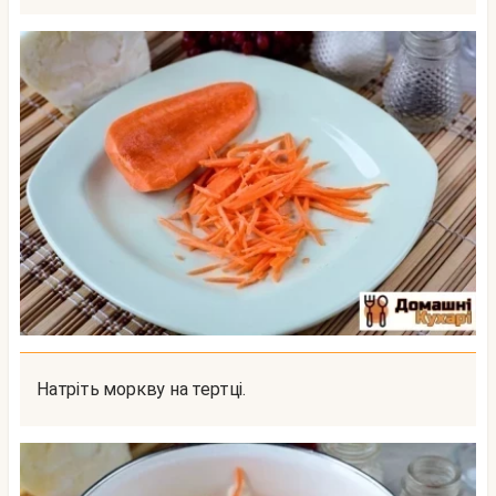
Натріть моркву на тертці.