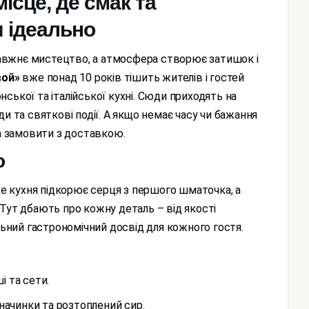
ісце, де смак та
 ідеально
вой»
вже понад 10 років тішить жителів і гостей
ської та італійської кухні. Сюди приходять на
біди та святкові події. А якщо немає часу чи бажання
а замовити з доставкою.
о
Тут дбають про кожну деталь – від якості
льний гастрономічний досвід для кожного гостя.
і та сети.
о начинки та розтоплений сир.