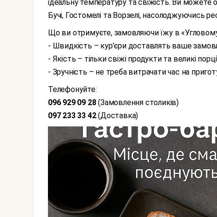
ідеальну температуру та свіжість. Ви можете от
Бучі, Гостомелі та Ворзелі, насолоджуючись ре
Що ви отримуєте, замовляючи їжу в «Угловом
- Швидкість – кур’єри доставлять ваше замовл
- Якість – тільки свіжі продукти та великі порції
- Зручність – не треба витрачати час на приго
Телефонуйте:
096 929 09 28
(Замовлення столиків)
097 233 33 42
(Доставка)