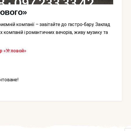
лового»
их компаній і романтичних вечорів, живу музику та
р «Угловой»
антоване!