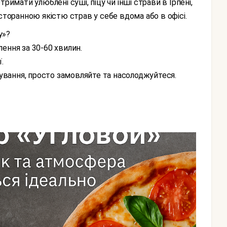
римати улюблені суші, піцу чи інші страви в Ірпені,
сторанною якістю страв у себе вдома або в офісі.
у»?
ення за 30-60 хвилин.
.
тування, просто замовляйте та насолоджуйтеся.