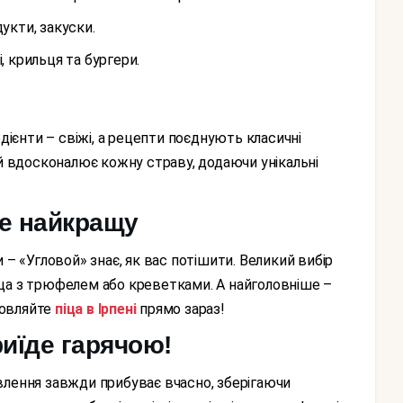
дукти, закуски.
, крильця та бургери.
ий вдосконалює кожну страву, додаючи унікальні
те найкращу
 піца з трюфелем або креветками. А найголовніше –
амовляйте
піца в Ірпені
прямо зараз!
риїде гарячою!