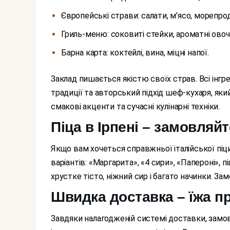
Європейські страви: салати, м’ясо, морепро
Гриль-меню: соковиті стейки, ароматні овочі
Барна карта: коктейлі, вина, міцні напої.
Заклад пишається якістю своїх страв. Всі інгредієнти – свіжі, а рецепти поєднують класичні
традиції та авторський підхід шеф-кухаря, як
смакові акценти та сучасні кулінарні техніки.
Піца в Ірпені – замовляй
Якщо вам хочеться справжньої італійської піци – «Угловой» знає, як вас потішити. Великий вибір
варіантів: «Маргарита», «4 сири», «Папероні»,
хрустке тісто, ніжний сир і багато начинки. З
Швидка доставка – їжа п
Завдяки налагодженій системі доставки, замовлення завжди прибуває вчасно, зберігаючи