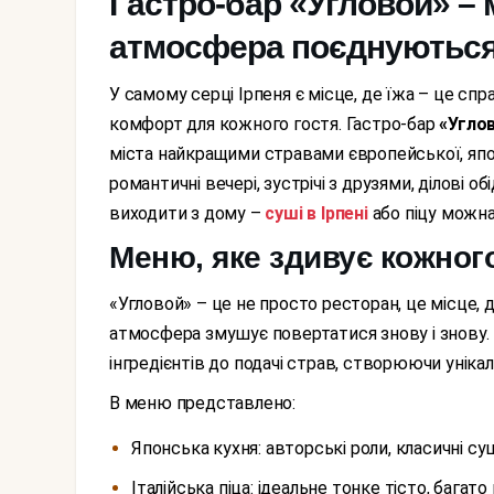
Гастро-бар «Угловой» – м
атмосфера поєднуються
У самому серці Ірпеня є місце, де їжа – це справжнє мистецтво, а атмосфера створює затишок і
комфорт для кожного гостя. Гастро-бар
«Угло
міста найкращими стравами європейської, япон
романтичні вечері, зустрічі з друзями, ділові о
виходити з дому –
суші в Ірпені
або піцу можн
Меню, яке здивує кожног
«Угловой» – це не просто ресторан, це місце, де кухня підкорює серця з першого шматочка, а
атмосфера змушує повертатися знову і знову. 
інгредієнтів до подачі страв, створюючи уніка
В меню представлено:
Японська кухня: авторські роли, класичні суш
Італійська піца: ідеальне тонке тісто, багат