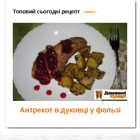
Топовий сьогодні рецепт
Антрекот в духовці у фользі