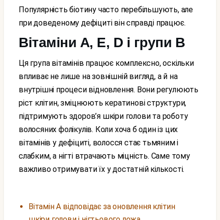
Популярність біотину часто перебільшують, але
при доведеному дефіциті він справді працює.
Вітаміни A, E, D і групи B
Ця група вітамінів працює комплексно, оскільки
впливає не лише на зовнішній вигляд, а й на
внутрішні процеси відновлення. Вони регулюють
ріст клітин, зміцнюють кератинові структури,
підтримують здоров’я шкіри голови та роботу
волосяних фолікулів. Коли хоча б один із цих
вітамінів у дефіциті, волосся стає тьмяним і
слабким, а нігті втрачають міцність. Саме тому
важливо отримувати їх у достатній кількості.
Вітамін A відповідає за оновлення клітин
шкіри голови і нігтьового ложа,