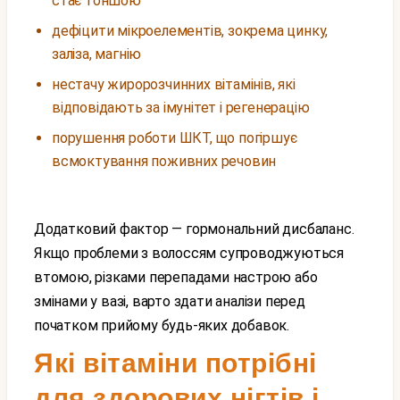
стає тоншою
дефіцити мікроелементів, зокрема цинку,
заліза, магнію
нестачу жиророзчинних вітамінів, які
відповідають за імунітет і регенерацію
порушення роботи ШКТ, що погіршує
всмоктування поживних речовин
Додатковий фактор — гормональний дисбаланс.
Якщо проблеми з волоссям супроводжуються
втомою, різками перепадами настрою або
змінами у вазі, варто здати аналізи перед
початком прийому будь-яких добавок.
Які вітаміни потрібні
для здорових нігтів і