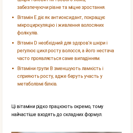
забезпечуючи рівне та міцне зростання.
Вітамін E діє як антиоксидант, покращує
мікроциркуляцію і живлення волосяних
фолікулів.
Вітамін D необхідний для здоров’я шкіри і
регулює цикл росту волосся, а його нестача
часто проявляється саме випадінням.
Вітаміни групи B зменшують ламкість і
сприяють росту, адже беруть участь у
метаболізмі білків.
Ці вітаміни рідко працюють окремо, тому
найчастіше входять до складних формул.