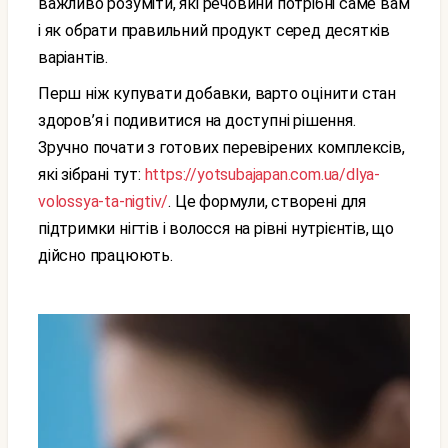
важливо розуміти, які речовини потрібні саме вам
і як обрати правильний продукт серед десятків
варіантів.
Перш ніж купувати добавки, варто оцінити стан
здоров’я і подивитися на доступні рішення.
Зручно почати з готових перевірених комплексів,
які зібрані тут:
https://yotsubajapan.com.ua/dlya-
volossya-ta-nigtiv/
. Це формули, створені для
підтримки нігтів і волосся на рівні нутрієнтів, що
дійсно працюють.