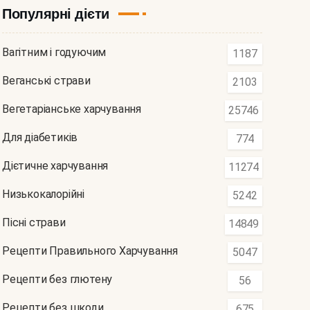
Популярні дієти
Вагітним і годуючим
1187
Веганські страви
2103
Вегетаріанське харчування
25746
Для діабетиків
774
Дієтичне харчування
11274
Низькокалорійні
5242
Пісні страви
14849
Рецепти Правильного Харчування
5047
Рецепти без глютену
56
Рецепти без шкоди
675