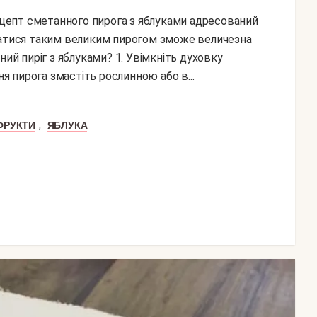
ватися таким великим пирогом зможе величезна
ний пиріг з яблуками? 1. Увімкніть духовку
ня пирога змастіть рослинною або в...
,
ФРУКТИ
ЯБЛУКА