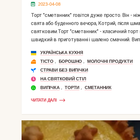
2023-04-08
Торт "сметанник" говітся дуже просто. Він - ніжний, смачний, вишуканий. Це - чудове завершення
свята або буденного вечора, Котрий, після шма
святковим.Торт "сметанник" - класичний торт н
швидкий в приготуванні і шалено смачний. Випі
УКРАЇНСЬКА КУХНЯ
,
,
ТІСТО
БОРОШНО
МОЛОЧНІ ПРОДУКТИ
СТРАВИ БЕЗ ВИПІЧКИ
НА СВЯТКОВИЙ СТІЛ
,
,
ВИПІЧКА
ТОРТИ
СМЕТАННИК
ЧИТАТИ ДАЛІ