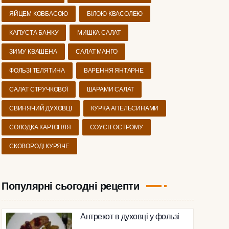
ЯЙЦЕМ КОВБАСОЮ
БІЛОЮ КВАСОЛЕЮ
КАПУСТА БАНКУ
МИШКА САЛАТ
ЗИМУ КВАШЕНА
САЛАТ МАНГО
ФОЛЬЗІ ТЕЛЯТИНА
ВАРЕННЯ ЯНТАРНЕ
САЛАТ СТРУЧКОВОЇ
ШАРАМИ САЛАТ
СВИНЯЧИЙ ДУХОВЦІ
КУРКА АПЕЛЬСИНАМИ
СОЛОДКА КАРТОПЛЯ
СОУСІ ГОСТРОМУ
СКОВОРОДІ КУРЯЧЕ
Популярні сьогодні рецепти
Антрекот в духовці у фользі