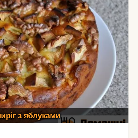
иріг з яблуками