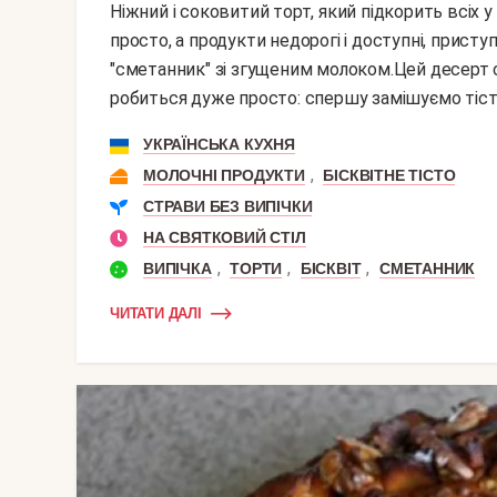
Ніжний і соковитий торт, який підкорить всіх у вашій родині: от мала до велика. Готується він
просто, а продукти недорогі і доступні, прист
"сметанник" зі згущеним молоком.Цей десерт о
робиться дуже просто: спершу замішуємо тісто і 
УКРАЇНСЬКА КУХНЯ
,
МОЛОЧНІ ПРОДУКТИ
БІСКВІТНЕ ТІСТО
СТРАВИ БЕЗ ВИПІЧКИ
НА СВЯТКОВИЙ СТІЛ
,
,
,
ВИПІЧКА
ТОРТИ
БІСКВІТ
СМЕТАННИК
ЧИТАТИ ДАЛІ