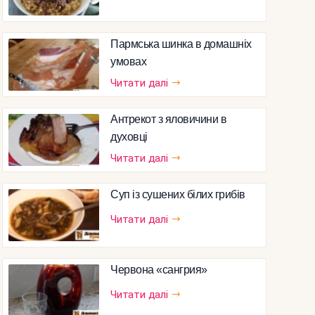
Пармська шинка в домашніх
умовах
Читати далі
Антрекот з яловичини в
духовці
Читати далі
Суп із сушених білих грибів
Читати далі
Червона «сангрия»
Читати далі