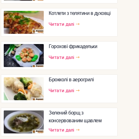
Котлети з телятини в духовці
Читати далі
Горохові фрикадельки
Читати далі
Брокколі в аерогрилі
Читати далі
Зелений борщ з
консервованим щавлем
Читати далі