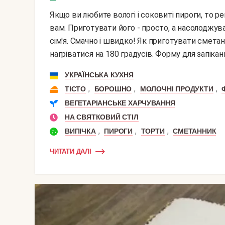
Якщо ви любите вологі і соковиті пироги, то рецепт сметанного пирога з яблуками адресований
вам. Приготувати його - просто, а насолоджу
сім'я. Смачно і швидко! Як приготувати сметан
нагріватися на 180 градусів. Форму для запікан
УКРАЇНСЬКА КУХНЯ
,
,
,
ТІСТО
БОРОШНО
МОЛОЧНІ ПРОДУКТИ
ВЕГЕТАРІАНСЬКЕ ХАРЧУВАННЯ
НА СВЯТКОВИЙ СТІЛ
,
,
,
ВИПІЧКА
ПИРОГИ
ТОРТИ
СМЕТАННИК
ЧИТАТИ ДАЛІ