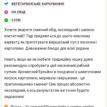
ВЕГЕТАРІАНСЬКЕ ХАРЧУВАННЯ
НА ОБІД
СУПИ
Хочете зварити смачний обід, нескладний і шалено
апетитний? Тоді придивіться до цього класному
варіанту, як приготувати вершковий суп з лососем і
картоплею. Дивовижне блюдо для всієї родини.
Навіть якщо ви не любите традиційну юшку дуже
рекомендую спробувати цей насичений рибний
супчик. Ароматний бульйон в поєднанні з шматочками
лосося, картоплею, морквою і вершками - це
приголомшливо смачно! Сам процес абсолютно
нескладний, а ось результатом ви точно будете
задоволені.
Лосось - За смаком(400 грам файл + голова, хребет,