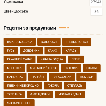
Українська
27943
Швейцарська
36
Рецепти за продуктами
ВАРЕНА КОВБАСА
ВОДОРОСТІ
ГРЕЦЬКІ ГОРІХИ
ГУСЬ
ДОЩОВИКИ
КАКАО
КАРАСЬ
КАЧАННИЙ САЛАТ
КАЧИНА ГРУДКА
ЛЕГКЕ
МОРОШКА
МУСКАТНИЙ ГОРІХ
НУТЕЛЛА
ОЖИНА
ПАНГАСІУС
ПАПАЙЯ
ПАРАСОЛЬКИ
ПОМІДОР
ПШЕНИЧНЕ БОРОШНО
РУКОЛА
СТЕРЛЯДЬ
ТРЕПАНГА
ФІЛЕ ІНДИЧКИ
ЧЕРНАЯ РЕДЬКА
ЯЛОВИЧЕ СЕРЦЕ