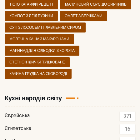
ТІСТО КАТАИФИ РЕЦЕПТ
МАЛИНОВИЙ СОУС ДО СИРНИКІВ
КОМПОТ З ЯГІД БУЗИНИ
ОМЛЕТ З ВЕРШКАМИ
СУП З ЛОСОСЕМ І ПЛАВЛЕНИМ СИРОМ
МОЛОЧНА КАША З МАКАРОНАМИ
МАРИНАД ДЛЯ СІЛЬОДКИ З КОРОПА
СТЕГНО ІНДИЧКИ ТУШКОВАНЕ
КАЧИНА ГРУДКА НА СКОВОРОДІ
Кухні народів світу
Єврейська
371
Єгипетська
16