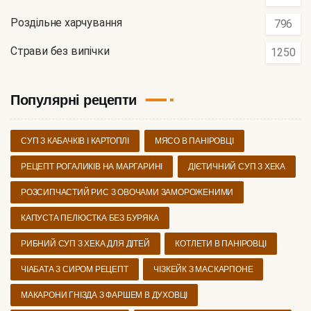
Роздільне харчування
796
Страви без випічки
1250
Популярні рецепти
СУП З КАБАЧКІВ І КАРТОПЛІ
МЯСО В ПАНІРОВЦІ
РЕЦЕПТ РОГАЛИКІВ НА МАРГАРИНІ
ДІЄТИЧНИЙ СУП З ХЕКА
РОЗСИПЧАСТИЙ РИС З ОВОЧАМИ ЗАМОРОЖЕНИМИ
КАПУСТА ПЕЛЮСТКА БЕЗ БУРЯКА
РИБНИЙ СУП З ХЕКА ДЛЯ ДІТЕЙ
КОТЛЕТИ В ПАНІРОВЦІ
ЧІАБАТА З СИРОМ РЕЦЕПТ
ЧІЗКЕЙК З МАСКАРПОНЕ
МАКАРОНИ ГНІЗДА З ФАРШЕМ В ДУХОВЦІ