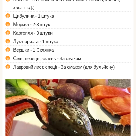
хвіст і т.Д.)
Цибулина - 1 штука
Морква - 2-3 штук
Картопля - 3 штуки
Лук-пориста - 1 штука
Вершки - 1 Склянка
Сіль, перець, зелень - За смаком
Лавровий лист, спеції - За смаком (для бульйону)