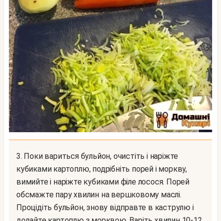
3. Поки вариться бульйон, очистіть і наріжте
кубиками картоплю, подрібніть порей і моркву,
вимийте і наріжте кубиками філе лосося. Порей
обсмажте пару хвилин на вершковому маслі.
Процідіть бульйон, знову відправте в каструлю і
додайте картоплю з морквою. Варіть хвилин 10-12.