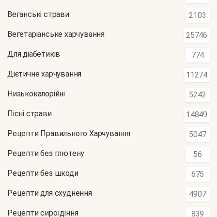
Веганські страви
2103
Вегетаріанське харчування
25746
Для діабетиків
774
Дієтичне харчування
11274
Низькокалорійні
5242
Пісні страви
14849
Рецепти Правильного Харчування
5047
Рецепти без глютену
56
Рецепти без шкоди
675
Рецепти для схуднення
4907
Рецепти сироїдіння
839