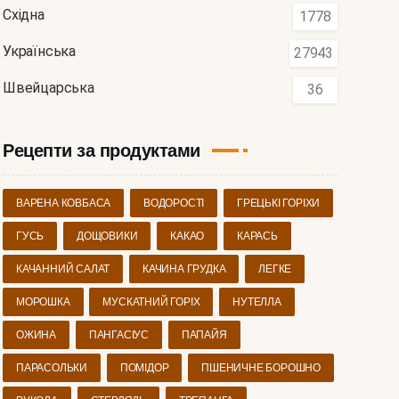
Східна
1778
Українська
27943
Швейцарська
36
Рецепти за продуктами
ВАРЕНА КОВБАСА
ВОДОРОСТІ
ГРЕЦЬКІ ГОРІХИ
ГУСЬ
ДОЩОВИКИ
КАКАО
КАРАСЬ
КАЧАННИЙ САЛАТ
КАЧИНА ГРУДКА
ЛЕГКЕ
МОРОШКА
МУСКАТНИЙ ГОРІХ
НУТЕЛЛА
ОЖИНА
ПАНГАСІУС
ПАПАЙЯ
ПАРАСОЛЬКИ
ПОМІДОР
ПШЕНИЧНЕ БОРОШНО