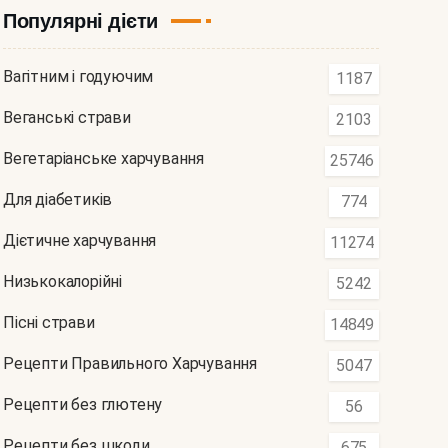
Популярні дієти
Вагітним і годуючим
1187
Веганські страви
2103
Вегетаріанське харчування
25746
Для діабетиків
774
Дієтичне харчування
11274
Низькокалорійні
5242
Пісні страви
14849
Рецепти Правильного Харчування
5047
Рецепти без глютену
56
Рецепти без шкоди
675