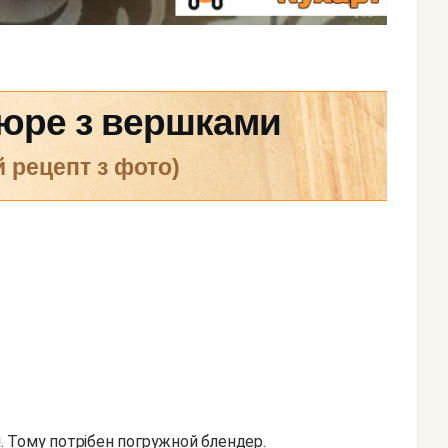
юре з вершками
й рецепт з фото)
 Тому потрібен погружной блендер.