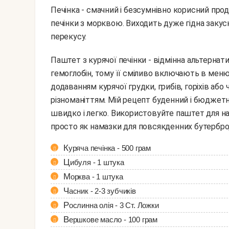
Печінка - смачний і безсумнівно корисний про
печінки з морквою. Виходить дуже гідна закус
перекусу.
Паштет з курячої печінки - відмінна альтернатива покупної ковбасі. Така закуска підвищує
гемоглобін, тому її сміливо включають в меню
додаванням курячої грудки, грибів, горіхів аб
різноманіттям. Мій рецепт буденний і бюджет
швидко і легко. Використовуйте паштет для на
просто як намазки для повсякденних бутербро
Куряча печінка - 500 грам
Цибуля - 1 штука
Морква - 1 штука
Часник - 2-3 зубчиків
Рослинна олія - 3 Ст. Ложки
Вершкове масло - 100 грам