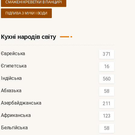
СМАЖЕНІ КРЕВЕТКИ В ПАНЦИРІ
ПІДЛИВА З МУКИ І ВОДИ
Кухні народів світу
Єврейська
371
Єгипетська
16
Індійська
560
Абхазька
58
Азербайджанська
211
Африканська
123
Бельгійська
58