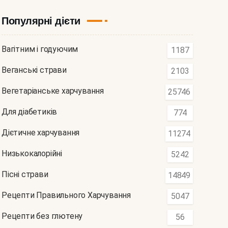
Популярні дієти
Вагітним і годуючим
1187
Веганські страви
2103
Вегетаріанське харчування
25746
Для діабетиків
774
Дієтичне харчування
11274
Низькокалорійні
5242
Пісні страви
14849
Рецепти Правильного Харчування
5047
Рецепти без глютену
56