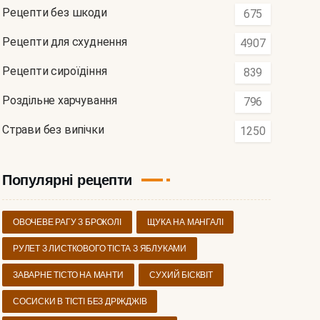
Рецепти без шкоди
675
Рецепти для схуднення
4907
Рецепти сироїдіння
839
Роздільне харчування
796
Страви без випічки
1250
Популярні рецепти
ОВОЧЕВЕ РАГУ З БРОКОЛІ
ЩУКА НА МАНГАЛІ
РУЛЕТ З ЛИСТКОВОГО ТІСТА З ЯБЛУКАМИ
ЗАВАРНЕ ТІСТО НА МАНТИ
СУХИЙ БІСКВІТ
СОСИСКИ В ТІСТІ БЕЗ ДРІЖДЖІВ