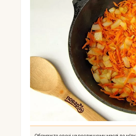
Обсмажте овочі на рослинному маслі до м'як